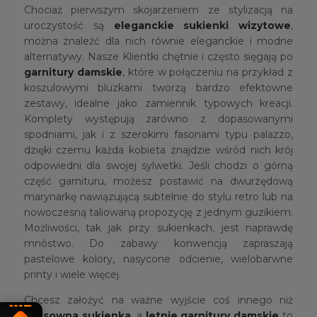
Chociaż pierwszym skojarzeniem ze stylizacją na
uroczystość są
eleganckie
sukienki wizytowe
,
można znaleźć dla nich równie eleganckie i modne
alternatywy. Nasze Klientki chętnie i często sięgają po
garnitury damskie
, które w połączeniu na przykład z
koszulowymi bluzkami tworzą bardzo efektowne
zestawy, idealne jako zamiennik typowych kreacji.
Komplety występują zarówno z dopasowanymi
spodniami, jak i z szerokimi fasonami typu palazzo,
dzięki czemu każda kobieta znajdzie wśród nich krój
odpowiedni dla swojej sylwetki. Jeśli chodzi o górną
część garnituru, możesz postawić na dwurzędową
marynarkę nawiązującą subtelnie do stylu retro lub na
nowoczesną taliowaną propozycję z jednym guzikiem.
Możliwości, tak jak przy sukienkach, jest naprawdę
mnóstwo. Do zabawy konwencją zapraszają
pastelowe kolory, nasycone odcienie, wielobarwne
printy i wiele więcej.
Chcesz założyć na ważne wyjście coś innego niż
seksowna sukienka
, a
letnie garnitury damskie
to