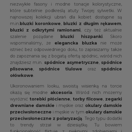
niezwykłe fasony i modne tonacje kolorystyczne,
które subtelnie podkreślą atuty Twojej sylwetki. W
najnowszej kolekcji ubrań dla kobiet dostępne są
m.in.
bluzki koronkowe
,
bluzki z długim rękawem
,
bluzki z odkrytymi ramionami
, czy też aktualnie
szalenie pożądane
bluzki hiszpanki
. Skoro
wspominaliśmy, że
elegancka bluzka
nie może
istnieć bez odpowiedniego dołu, to zapraszamy także
do zapoznania się z bogatą ofertą spódnic, wśród nich
znajdziesz m.in.
spódnice asymetryczne
,
spódnice
plisowane
,
spódnice tiulowe
oraz
spódnice
ołówkowe
.
Ukoronowaniem looku, swoistą wisienką na torcie
okażą się modne
akcesoria
. Wśród nich możemy
wyróżnić
torebki płócienne
,
torby filcowe
,
zegarki
drewniane damskie
i męskie oraz
okulary damskie
przeciwsłoneczne
i męskie w tym
okulary damskie
przeciwsłoneczne z polaryzacją
. Tego typu dodatki
to trendy strzał w dziesiątkę. Tu bowiem
funkcjonalność flirtuje z pięknymi zdobieniami i