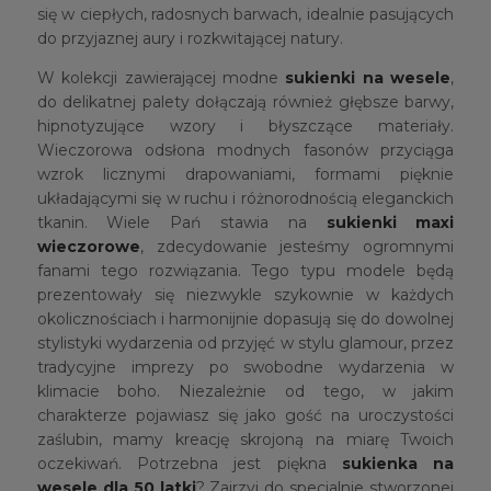
się w ciepłych, radosnych barwach, idealnie pasujących
do przyjaznej aury i rozkwitającej natury.
W kolekcji zawierającej modne
sukienki na wesele
,
do delikatnej palety dołączają również głębsze barwy,
hipnotyzujące wzory i błyszczące materiały.
Wieczorowa odsłona modnych fasonów przyciąga
wzrok licznymi drapowaniami, formami pięknie
układającymi się w ruchu i różnorodnością eleganckich
tkanin. Wiele Pań stawia na
sukienki maxi
wieczorowe
, zdecydowanie jesteśmy ogromnymi
fanami tego rozwiązania. Tego typu modele będą
prezentowały się niezwykle szykownie w każdych
okolicznościach i harmonijnie dopasują się do dowolnej
stylistyki wydarzenia od przyjęć w stylu glamour, przez
tradycyjne imprezy po swobodne wydarzenia w
klimacie boho. Niezależnie od tego, w jakim
charakterze pojawiasz się jako gość na uroczystości
zaślubin, mamy kreację skrojoną na miarę Twoich
oczekiwań. Potrzebna jest piękna
sukienka na
wesele dla 50 latki
? Zajrzyj do specjalnie stworzonej