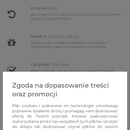
14 dni na
zwrot
Bez problemu zwrócisz dowolny zakupiony przedmiot
zgodnie z regulaminem.
Rabat
na pierwsze zakupy
Zapisz się do naszego newslettera i skorzystaj z
wyjątkowego rabatu na pierwsze zamówienie!
Certyfikat
TrustMate
Klienci polecają zakupy w naszym sklepie. Sprawdź
opinie!
Zgoda na dopasowanie treści
oraz promocji
Pliki cookies i pokrewne im technologie umożliwiają
poprawne działanie strony i pomagają nam dostosować
ofertę do Twoich potrzeb. Możesz zaakceptować
wykorzystanie przez nas wszystkich tych plików i przejść
do sklepu lub dostosować użycie plików do swoich