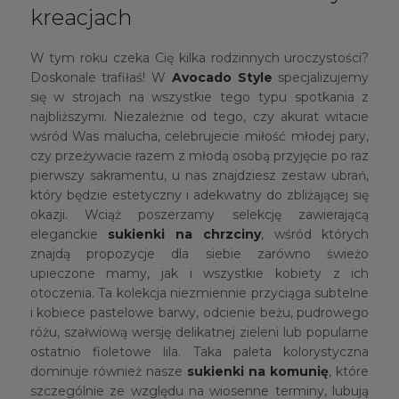
kreacjach
W tym roku czeka Cię kilka rodzinnych uroczystości?
Doskonale trafiłaś! W
Avocado Style
specjalizujemy
się w strojach na wszystkie tego typu spotkania z
najbliższymi. Niezależnie od tego, czy akurat witacie
wśród Was malucha, celebrujecie miłość młodej pary,
czy przeżywacie razem z młodą osobą przyjęcie po raz
pierwszy sakramentu, u nas znajdziesz zestaw ubrań,
który będzie estetyczny i adekwatny do zbliżającej się
okazji. Wciąż poszerzamy selekcję zawierającą
eleganckie
sukienki na chrzciny
, wśród których
znajdą propozycje dla siebie zarówno świeżo
upieczone mamy, jak i wszystkie kobiety z ich
otoczenia. Ta kolekcja niezmiennie przyciąga subtelne
i kobiece pastelowe barwy, odcienie beżu, pudrowego
różu, szałwiową wersję delikatnej zieleni lub popularne
ostatnio fioletowe lila. Taka paleta kolorystyczna
dominuje również nasze
sukienki na komunię
, które
szczególnie ze względu na wiosenne terminy, lubują