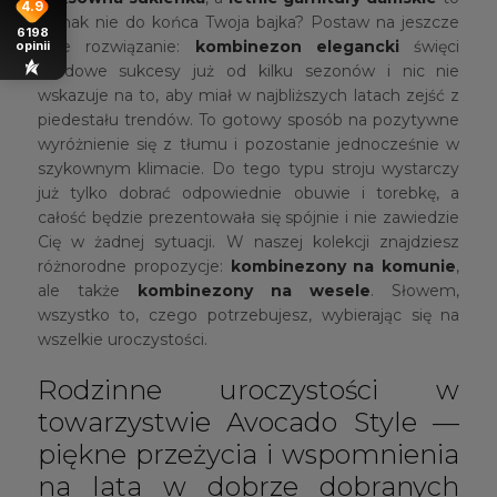
4.9
jednak nie do końca Twoja bajka? Postaw na jeszcze
6198
inne rozwiązanie:
kombinezon elegancki
święci
opinii
modowe sukcesy już od kilku sezonów i nic nie
wskazuje na to, aby miał w najbliższych latach zejść z
piedestału trendów. To gotowy sposób na pozytywne
wyróżnienie się z tłumu i pozostanie jednocześnie w
szykownym klimacie. Do tego typu stroju wystarczy
już tylko dobrać odpowiednie obuwie i torebkę, a
całość będzie prezentowała się spójnie i nie zawiedzie
Cię w żadnej sytuacji. W naszej kolekcji znajdziesz
różnorodne propozycje:
kombinezony na komunie
,
ale także
kombinezony na wesele
. Słowem,
wszystko to, czego potrzebujesz, wybierając się na
wszelkie uroczystości.
Rodzinne uroczystości w
towarzystwie Avocado Style —
piękne przeżycia i wspomnienia
na lata w dobrze dobranych