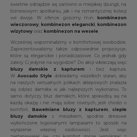
świetnie odnajdzie się zarówno w miejskiej dżungli, na
biznesowym spotkaniu, jak i na romantycznej kolacji
we dwoje. W ofercie gościmy m.in.
kombinezon
wieczorowy
,
kombinezon elegancki
,
kombinezon
wizytowy
oraz
kombinezon na wesele
.
Wcześniej wspominaliśmy o komfortowej swobodzie.
Zaprezentowaliśmy także odpowiednie propozycje,
które są eleganckie i ponadczasowe. Co jednak gdy
zależy Ci jedynie na wygodzie? Do akcji wkraczają więc
bluzy damskie z kapturem
i bez kaptura.
W
Avocado Style
dokładamy wszelkich starań, aby
na naszych wirtualnych półkach sklepowych znalazła
się odzież damska w jak najlepszych wykonaniu. To
samo dotyczy bluz damskich, które sprawdzą się na
każdą okazję i nie mają sobie równych, jeśli chodzi o
komfort.
Bawełniane bluzy z kapturem
,
ciepłe
bluzy damskie
z meszkiem, spodnie dresowe
wykończone logowanymi lampasami to sposób na
wyrażenie własnej osobowości. Jeśli więc
zastanawiałaś się, czy komfort może współgrać z