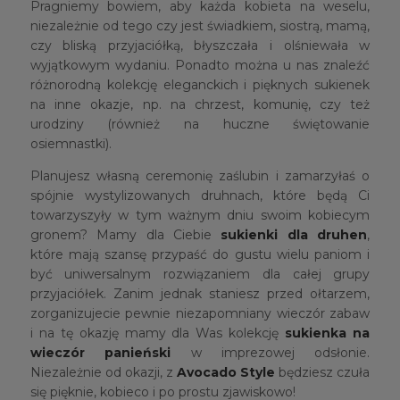
Pragniemy bowiem, aby każda kobieta na weselu,
niezależnie od tego czy jest świadkiem, siostrą, mamą,
czy bliską przyjaciółką, błyszczała i olśniewała w
wyjątkowym wydaniu. Ponadto można u nas znaleźć
różnorodną kolekcję eleganckich i pięknych sukienek
na inne okazje, np. na chrzest, komunię, czy też
urodziny (również na huczne świętowanie
osiemnastki).
Planujesz własną ceremonię zaślubin i zamarzyłaś o
spójnie wystylizowanych druhnach, które będą Ci
towarzyszyły w tym ważnym dniu swoim kobiecym
gronem? Mamy dla Ciebie
sukienki dla druhen
,
które mają szansę przypaść do gustu wielu paniom i
być uniwersalnym rozwiązaniem dla całej grupy
przyjaciółek. Zanim jednak staniesz przed ołtarzem,
zorganizujecie pewnie niezapomniany wieczór zabaw
i na tę okazję mamy dla Was kolekcję
sukienka na
wieczór panieński
w imprezowej odsłonie.
Niezależnie od okazji, z
Avocado Style
będziesz czuła
się pięknie, kobieco i po prostu zjawiskowo!