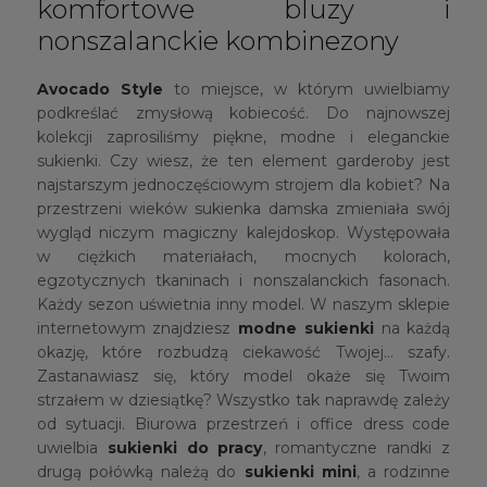
komfortowe bluzy i
nonszalanckie kombinezony
Avocado Style
to miejsce, w którym uwielbiamy
podkreślać zmysłową kobiecość. Do najnowszej
kolekcji zaprosiliśmy piękne, modne i eleganckie
sukienki. Czy wiesz, że ten element garderoby jest
najstarszym jednoczęściowym strojem dla kobiet? Na
przestrzeni wieków sukienka damska zmieniała swój
wygląd niczym magiczny kalejdoskop. Występowała
w ciężkich materiałach, mocnych kolorach,
egzotycznych tkaninach i nonszalanckich fasonach.
Każdy sezon uświetnia inny model. W naszym sklepie
internetowym znajdziesz
modne sukienki
na każdą
okazję, które rozbudzą ciekawość Twojej… szafy.
Zastanawiasz się, który model okaże się Twoim
strzałem w dziesiątkę? Wszystko tak naprawdę zależy
od sytuacji. Biurowa przestrzeń i office dress code
uwielbia
sukienki do pracy
, romantyczne randki z
drugą połówką należą do
sukienki mini
, a rodzinne