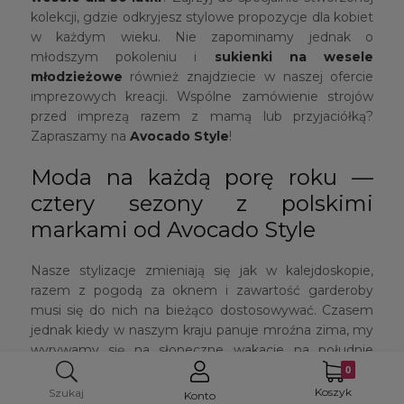
kolekcji, gdzie odkryjesz stylowe propozycje dla kobiet
w każdym wieku. Nie zapominamy jednak o
młodszym pokoleniu i
sukienki na wesele
młodzieżowe
również znajdziecie w naszej ofercie
imprezowych kreacji. Wspólne zamówienie strojów
przed imprezą razem z mamą lub przyjaciółką?
Zapraszamy na
Avocado Style
!
Moda na każdą porę roku —
cztery sezony z polskimi
markami od Avocado Style
Nasze stylizacje zmieniają się jak w kalejdoskopie,
razem z pogodą za oknem i zawartość garderoby
musi się do nich na bieżąco dostosowywać. Czasem
jednak kiedy w naszym kraju panuje mroźna zima, my
wyrywamy się na słoneczne wakacje na południe
Europy. Niezależnie od tego, jakich ubrań akurat
potrzebujesz, znajdziesz je w naszych kolekcjach
Koszyk
Szukaj
Konto