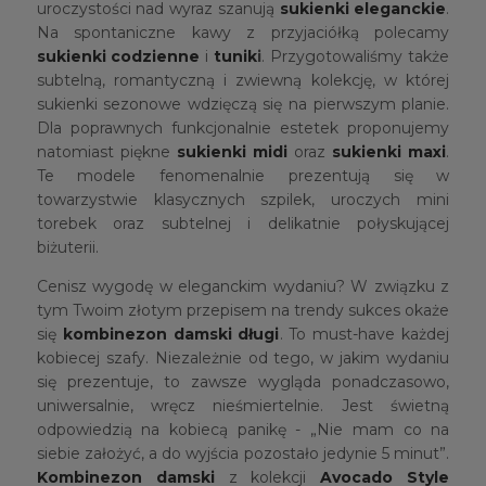
uroczystości nad wyraz szanują
sukienki eleganckie
.
Na spontaniczne kawy z przyjaciółką polecamy
sukienki codzienne
i
tunik
i
. Przygotowaliśmy także
subtelną, romantyczną i zwiewną kolekcję, w której
sukienki sezonowe wdzięczą się na pierwszym planie.
Dla poprawnych funkcjonalnie estetek proponujemy
natomiast piękne
sukienki midi
oraz
sukienki maxi
.
Te modele fenomenalnie prezentują się w
towarzystwie klasycznych szpilek, uroczych mini
torebek oraz subtelnej i delikatnie połyskującej
biżuterii.
Cenisz wygodę w eleganckim wydaniu? W związku z
tym Twoim złotym przepisem na trendy sukces okaże
się
kombinezon damski długi
. To must-have każdej
kobiecej szafy. Niezależnie od tego, w jakim wydaniu
się prezentuje, to zawsze wygląda ponadczasowo,
uniwersalnie, wręcz nieśmiertelnie. Jest świetną
odpowiedzią na kobiecą panikę - „Nie mam co na
siebie założyć, a do wyjścia pozostało jedynie 5 minut”.
Kombinezon damski
z kolekcji
Avocado Style