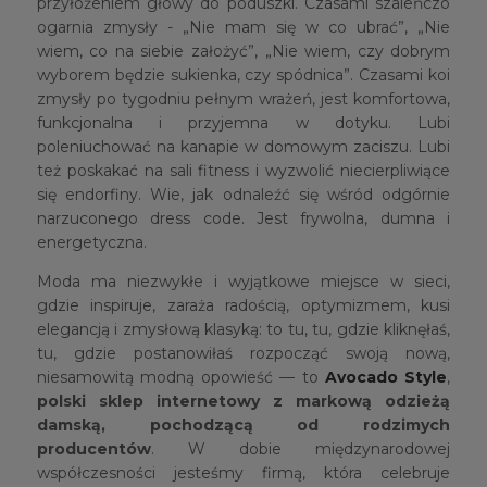
przyłożeniem głowy do poduszki. Czasami szaleńczo
ogarnia zmysły - „Nie mam się w co ubrać”, „Nie
wiem, co na siebie założyć”, „Nie wiem, czy dobrym
wyborem będzie sukienka, czy spódnica”. Czasami koi
zmysły po tygodniu pełnym wrażeń, jest komfortowa,
funkcjonalna i przyjemna w dotyku. Lubi
poleniuchować na kanapie w domowym zaciszu. Lubi
też poskakać na sali fitness i wyzwolić niecierpliwiące
się endorfiny. Wie, jak odnaleźć się wśród odgórnie
narzuconego dress code. Jest frywolna, dumna i
energetyczna.
Moda ma niezwykłe i wyjątkowe miejsce w sieci,
gdzie inspiruje, zaraża radością, optymizmem, kusi
elegancją i zmysłową klasyką: to tu, tu, gdzie kliknęłaś,
tu, gdzie postanowiłaś rozpocząć swoją nową,
niesamowitą modną opowieść — to
Avocado Style
,
polski sklep internetowy z markową odzieżą
damską, pochodzącą od rodzimych
producentów
. W dobie międzynarodowej
współczesności jesteśmy firmą, która celebruje