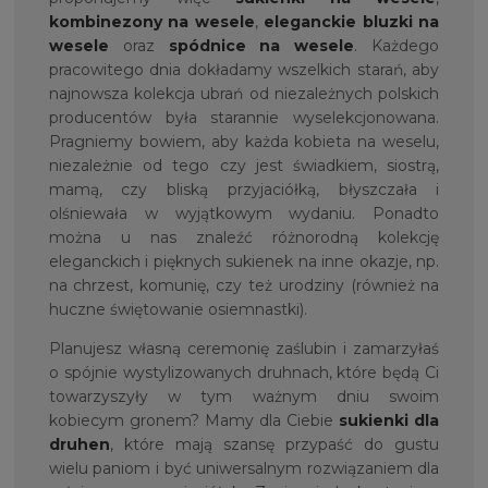
kombinezony na wesele
,
eleganckie bluzki na
wesele
oraz
spódnice na wesele
. Każdego
pracowitego dnia dokładamy wszelkich starań, aby
najnowsza kolekcja ubrań od niezależnych polskich
producentów była starannie wyselekcjonowana.
Pragniemy bowiem, aby każda kobieta na weselu,
niezależnie od tego czy jest świadkiem, siostrą,
mamą, czy bliską przyjaciółką, błyszczała i
olśniewała w wyjątkowym wydaniu. Ponadto
można u nas znaleźć różnorodną kolekcję
eleganckich i pięknych sukienek na inne okazje, np.
na chrzest, komunię, czy też urodziny (również na
huczne świętowanie osiemnastki).
Planujesz własną ceremonię zaślubin i zamarzyłaś
o spójnie wystylizowanych druhnach, które będą Ci
towarzyszyły w tym ważnym dniu swoim
kobiecym gronem? Mamy dla Ciebie
sukienki dla
druhen
, które mają szansę przypaść do gustu
wielu paniom i być uniwersalnym rozwiązaniem dla