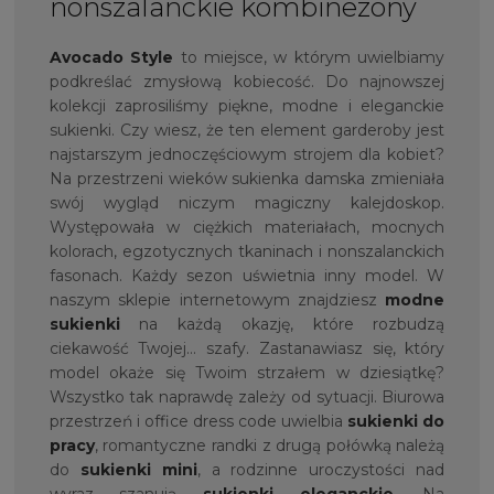
nonszalanckie kombinezony
Avocado Style
to miejsce, w którym uwielbiamy
podkreślać zmysłową kobiecość. Do najnowszej
kolekcji zaprosiliśmy piękne, modne i eleganckie
sukienki. Czy wiesz, że ten element garderoby jest
najstarszym jednoczęściowym strojem dla kobiet?
Na przestrzeni wieków sukienka damska zmieniała
swój wygląd niczym magiczny kalejdoskop.
Występowała w ciężkich materiałach, mocnych
kolorach, egzotycznych tkaninach i nonszalanckich
fasonach. Każdy sezon uświetnia inny model. W
naszym sklepie internetowym znajdziesz
modne
sukienki
na każdą okazję, które rozbudzą
ciekawość Twojej… szafy. Zastanawiasz się, który
model okaże się Twoim strzałem w dziesiątkę?
Wszystko tak naprawdę zależy od sytuacji. Biurowa
przestrzeń i office dress code uwielbia
sukienki do
pracy
, romantyczne randki z drugą połówką należą
do
sukienki mini
, a rodzinne uroczystości nad
wyraz szanują
sukienki eleganckie
. Na