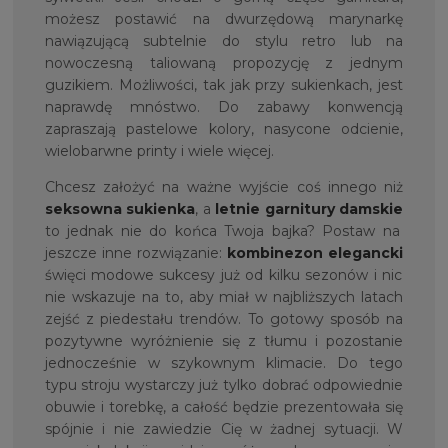
możesz postawić na dwurzędową marynarkę
nawiązującą subtelnie do stylu retro lub na
nowoczesną taliowaną propozycję z jednym
guzikiem. Możliwości, tak jak przy sukienkach, jest
naprawdę mnóstwo. Do zabawy konwencją
zapraszają pastelowe kolory, nasycone odcienie,
wielobarwne printy i wiele więcej.
Chcesz założyć na ważne wyjście coś innego niż
seksowna sukienka
, a
letnie garnitury damskie
to jednak nie do końca Twoja bajka? Postaw na
jeszcze inne rozwiązanie:
kombinezon elegancki
święci modowe sukcesy już od kilku sezonów i nic
nie wskazuje na to, aby miał w najbliższych latach
zejść z piedestału trendów. To gotowy sposób na
pozytywne wyróżnienie się z tłumu i pozostanie
jednocześnie w szykownym klimacie. Do tego
typu stroju wystarczy już tylko dobrać odpowiednie
obuwie i torebkę, a całość będzie prezentowała się
spójnie i nie zawiedzie Cię w żadnej sytuacji. W