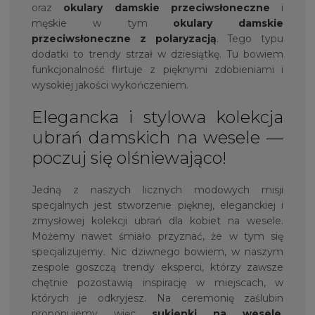
oraz
okulary damskie przeciwsłoneczne
i
męskie w tym
okulary damskie
przeciwsłoneczne z polaryzacją
. Tego typu
dodatki to trendy strzał w dziesiątkę. Tu bowiem
funkcjonalność flirtuje z pięknymi zdobieniami i
wysokiej jakości wykończeniem.
Elegancka i stylowa kolekcja
ubrań damskich na wesele —
poczuj się olśniewająco!
Jedną z naszych licznych modowych misji
specjalnych jest stworzenie pięknej, eleganckiej i
zmysłowej kolekcji ubrań dla kobiet na wesele.
Możemy nawet śmiało przyznać, że w tym się
specjalizujemy. Nic dziwnego bowiem, w naszym
zespole goszczą trendy eksperci, którzy zawsze
chętnie pozostawią inspirację w miejscach, w
których je odkryjesz. Na ceremonię zaślubin
proponujemy więc
sukienki na wesele
,