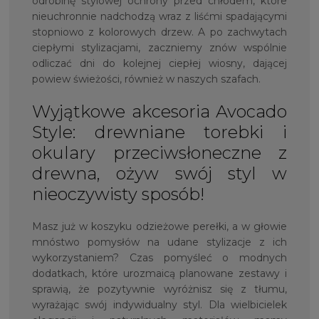
odrobinę stylowej ochrony przed chłodem, które
nieuchronnie nadchodzą wraz z liśćmi spadającymi
stopniowo z kolorowych drzew. A po zachwytach
ciepłymi stylizacjami, zaczniemy znów wspólnie
odliczać dni do kolejnej ciepłej wiosny, dającej
powiew świeżości, również w naszych szafach.
Wyjątkowe akcesoria Avocado
Style: drewniane torebki i
okulary przeciwsłoneczne z
drewna, ożyw swój styl w
nieoczywisty sposób!
Masz już w koszyku odzieżowe perełki, a w głowie
mnóstwo pomysłów na udane stylizacje z ich
wykorzystaniem? Czas pomyśleć o modnych
dodatkach, które urozmaicą planowane zestawy i
sprawią, że pozytywnie wyróżnisz się z tłumu,
wyrażając swój indywidualny styl. Dla wielbicielek