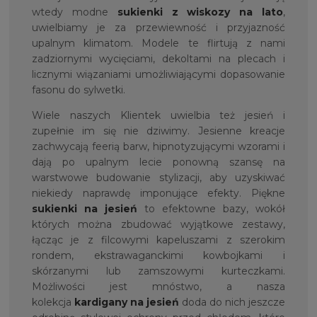
wtedy modne
sukienki z wiskozy na lato
,
uwielbiamy je za przewiewność i przyjazność
upalnym klimatom. Modele te flirtują z nami
zadziornymi wycięciami, dekoltami na plecach i
licznymi wiązaniami umożliwiającymi dopasowanie
fasonu do sylwetki.
Wiele naszych Klientek uwielbia też jesień i
zupełnie im się nie dziwimy. Jesienne kreacje
zachwycają feerią barw, hipnotyzującymi wzorami i
dają po upalnym lecie ponowną szansę na
warstwowe budowanie stylizacji, aby uzyskiwać
niekiedy naprawdę imponujące efekty. Piękne
sukienki na jesień
to efektowne bazy, wokół
których można zbudować wyjątkowe zestawy,
łącząc je z filcowymi kapeluszami z szerokim
rondem, ekstrawaganckimi kowbojkami i
skórzanymi lub zamszowymi kurteczkami.
Możliwości jest mnóstwo, a nasza
kolekcja
kardigany na jesień
doda do nich jeszcze