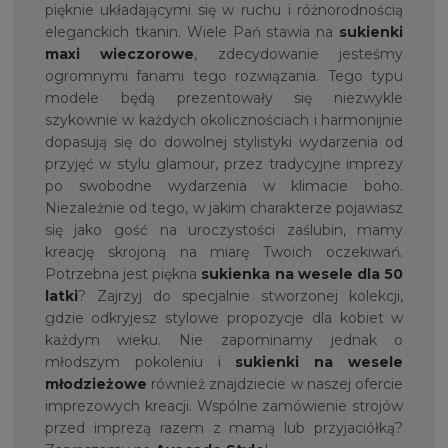
pięknie układającymi się w ruchu i różnorodnością
eleganckich tkanin. Wiele Pań stawia na
sukienki
maxi wieczorowe
, zdecydowanie jesteśmy
ogromnymi fanami tego rozwiązania. Tego typu
modele będą prezentowały się niezwykle
szykownie w każdych okolicznościach i harmonijnie
dopasują się do dowolnej stylistyki wydarzenia od
przyjęć w stylu glamour, przez tradycyjne imprezy
po swobodne wydarzenia w klimacie boho.
Niezależnie od tego, w jakim charakterze pojawiasz
się jako gość na uroczystości zaślubin, mamy
kreację skrojoną na miarę Twoich oczekiwań.
Potrzebna jest piękna
sukienka na
wesele dla 50
latki
? Zajrzyj do specjalnie stworzonej kolekcji,
gdzie odkryjesz stylowe propozycje dla kobiet w
każdym wieku. Nie zapominamy jednak o
młodszym pokoleniu i
sukienki na wesele
młodzieżowe
również znajdziecie w naszej ofercie
imprezowych kreacji. Wspólne zamówienie strojów
przed imprezą razem z mamą lub przyjaciółką?