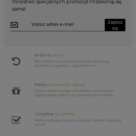
mnóstwo specjalnych promocji! Przekonaj się
sama!
Zapisz
się
14 dni na
zwrot
Bez problemu zwrócisz dowolny zakupiony
przedmiot zgodnie z regulaminem.
Rabat
na pierwsze zakupy
Zapisz się do naszego newslettera i skorzystaj z
wyjątkowego rabatu na pierwsze zamówienie!
Certyfikat
TrustMate
Klienci polecają zakupy w naszym sklepie. Sprawdź
opinie!