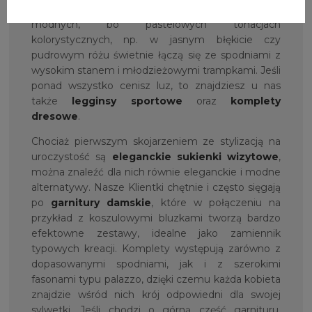
bluzy damskie z kapturem
w pięknych i
modnych, bo pastelowych tonacjach
kolorystycznych, np. w jasnym błękicie czy
pudrowym różu świetnie łączą się ze spodniami z
wysokim stanem i młodzieżowymi trampkami. Jeśli
ponad wszystko cenisz luz, to znajdziesz u nas
także
legginsy sportowe
oraz
komplety
dresowe
.
Chociaż pierwszym skojarzeniem ze stylizacją na
uroczystość są
eleganckie
sukienki wizytowe
,
można znaleźć dla nich równie eleganckie i modne
alternatywy. Nasze Klientki chętnie i często sięgają
po
garnitury damskie
, które w połączeniu na
przykład z koszulowymi bluzkami tworzą bardzo
efektowne zestawy, idealne jako zamiennik
typowych kreacji. Komplety występują zarówno z
dopasowanymi spodniami, jak i z szerokimi
fasonami typu palazzo, dzięki czemu każda kobieta
znajdzie wśród nich krój odpowiedni dla swojej
sylwetki. Jeśli chodzi o górną część garnituru,