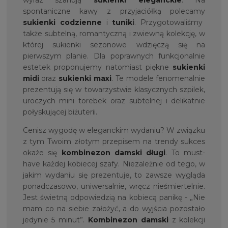
spontaniczne kawy z przyjaciółką polecamy
sukienki codzienne
i
tunik
i
. Przygotowaliśmy
także subtelną, romantyczną i zwiewną kolekcję, w
której sukienki sezonowe wdzięczą się na
pierwszym planie. Dla poprawnych funkcjonalnie
estetek proponujemy natomiast piękne
sukienki
midi
oraz
sukienki maxi
. Te modele fenomenalnie
prezentują się w towarzystwie klasycznych szpilek,
uroczych mini torebek oraz subtelnej i delikatnie
połyskującej biżuterii.
Cenisz wygodę w eleganckim wydaniu? W związku
z tym Twoim złotym przepisem na trendy sukces
okaże się
kombinezon damski długi
. To must-
have każdej kobiecej szafy. Niezależnie od tego, w
jakim wydaniu się prezentuje, to zawsze wygląda
ponadczasowo, uniwersalnie, wręcz nieśmiertelnie.
Jest świetną odpowiedzią na kobiecą panikę - „Nie
mam co na siebie założyć, a do wyjścia pozostało
jedynie 5 minut”.
Kombinezon damski
z kolekcji