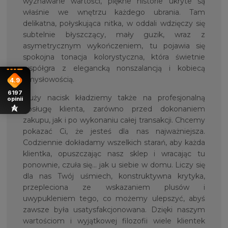
wyznawane wartości, piękne historie ukryte są
właśnie we wnętrzu każdego ubrania. Tam
delikatna, połyskująca nitka, w oddali wdzięczy się
subtelnie błyszczący, mały guzik, wraz z
asymetrycznym wykończeniem, tu pojawia się
spokojna tonacja kolorystyczna, która świetnie
współgra z elegancką nonszalancją i kobiecą
zmysłowością.
4.9
6197
Duży nacisk kładziemy także na profesjonalną
opinii
obsługę klienta, zarówno przed dokonaniem
zakupu, jak i po wykonaniu całej transakcji. Chcemy
pokazać Ci, że jesteś dla nas najważniejsza.
Codziennie dokładamy wszelkich starań, aby każda
klientka, opuszczając nasz sklep i wracając tu
ponownie, czuła się… jak u siebie w domu. Liczy się
dla nas Twój uśmiech, konstruktywna krytyka,
przepleciona ze wskazaniem plusów i
uwypukleniem tego, co możemy ulepszyć, abyś
zawsze była usatysfakcjonowana. Dzięki naszym
wartościom i wyjątkowej filozofii wiele klientek