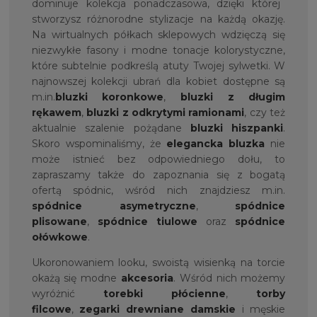
dominuje kolekcja ponadczasowa, dzięki której
stworzysz różnorodne stylizacje na każdą okazję.
Na wirtualnych półkach sklepowych wdzięczą się
niezwykłe fasony i modne tonacje kolorystyczne,
które subtelnie podkreślą atuty Twojej sylwetki. W
najnowszej kolekcji ubrań dla kobiet dostępne są
m.in.
bluzki koronkowe
,
bluzki z długim
rękawem
,
bluzki z odkrytymi ramionami
, czy też
aktualnie szalenie pożądane
bluzki hiszpanki
.
Skoro wspominaliśmy, że
elegancka bluzka
nie
może istnieć bez odpowiedniego dołu, to
zapraszamy także do zapoznania się z bogatą
ofertą spódnic, wśród nich znajdziesz m.in.
spódnice asymetryczne
,
spódnice
plisowane
,
spódnice tiulowe
oraz
spódnice
ołówkowe
.
Ukoronowaniem looku, swoistą wisienką na torcie
okażą się modne
akcesoria
. Wśród nich możemy
wyróżnić
torebki płócienne
,
torby
filcowe
,
zegarki drewniane damskie
i męskie