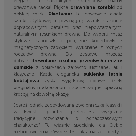
elegancji i naturalnych materiałów mamy
prawdziwe cacka! Piękne
drewniane torebki
od
polskiej marki
Plantwear
to dosłownie dzieła
sztuki użytkowej i przyciągają wzrok starannie
dopracowanymi detalami oraz niepowtarzalnym,
naturalnym rysunkiem drewna. Do wyboru masz
stylowe listonoszki i poręczne kopertówki z
magnetycznym zapięciem, wykonane z różnych
rodzajów drewna. Do zestawu możesz
dobrać
drewniane okulary przeciwsłoneczne
damskie
z polaryzacją zarówno lustrzane, jak i
klasyczne. Każda elegancka
sukienka letnia
koktajlowa
zyska wyjątkową oprawę dzięki
oryginalnym akcesoriom i stanie się pełnoprawną
kreacją na dowolną okazję.
Jesteś jednak zdecydowaną zwolenniczką klasyki i
w kwestii galanterii preferujesz wyłącznie
tradycyjne rozwiązania o ponadczasowym
charakterze? To właśnie specjalnie dla Ciebie
rozbudowujemy również tę gałąź naszej oferty i