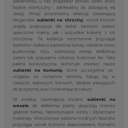
sakramentu, u nas znajdziesz zestaw ubrań, który
będzie estetyczny i adekwatny do zbliżającej się
okazji. Wciąż poszerzamy selekcję zawierającą
eleganckie
sukienki na chrzciny
, wśród których
znajdą propozycje dla siebie zarówno świeżo
upieczone mamy, jak i wszystkie kobiety z ich
otoczenia. Ta kolekcja niezmiennie przyciąga
subtelne i kobiece pastelowe barwy, odcienie beżu,
pudrowego różu, szałwiową wersję delikatnej
zieleni lub popularne ostatnio fioletowe lila. Taka
paleta kolorystyczna dominuje również nasze
sukienki na komunię
, które szczególnie ze
względu na wiosenne terminy, lubują się w
ciepłych, radosnych barwach, idealnie pasujących
do przyjaznej aury i rozkwitającej natury.
W kolekcji zawierającej modne
sukienki na
wesele
, do delikatnej palety dołączają również
głębsze barwy, hipnotyzujące wzory i błyszczące
materiały. Wieczorowa odsłona modnych fasonów
przyciąga wzrok licznymi drapowaniami, formami