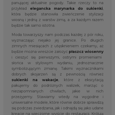
panującej aktualnie pogody. Takie rzeczy to na
przykład
elegancka marynarka do sukienki
,
która będzie stanowiła zwieńczenie stylizacji
wiosną i jedną z warstw zimą, a za każdym razem
będzie tak samo istotna.
Moda towarzyszy nam podczas każdej z pór roku,
wyznaczając niejako jej granice. Po długich
zimnych miesiącach z utęsknieniem czekamy, aż
będzie można wreszcie założyć
płaszcz wiosenny
i cieszyć się pierwszymi, ostrymi promieniami
słońca w stylowym wydaniu, jednoznacznie
symbolizującym zmianę. Takimi wyznacznikami
dobrych skojarzeń są z pewnością również
sukienki na wakacje
, które z ekscytacją
pakujemy do podróżnych walizek, marząc o
niezapomnianych chwilach, jakie w nich
przeżyjemy. Stawiamy wtedy na wygodne i
uniwersalne modele, które równie dobrze sprawdzą
się podczas zwiedzania, jak i odnajdą się jako udane
kreacje na wieczorne wyjście do restauracji. Królują