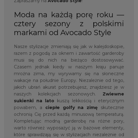
Zapraszamy na
Avocado Style
!
Moda na każdą porę roku —
cztery sezony z polskimi
markami od Avocado Style
Nasze stylizacje zmieniają się jak w kalejdoskopie,
razem z pogodą za oknem i zawartość garderoby
musi się do nich na bieżąco dostosowywać.
Czasem jednak kiedy w naszym kraju panuje
mroźna zima, my wyrywamy się na słoneczne
wakacje na południe Europy. Niezależnie od tego,
jakich ubrań akurat potrzebujesz, znajdziesz je w
naszych kolekcjach sezonowych.
Zwiewne
sukienki na lato
kuszą lekkością i eterycznym
powabem, a
ciepłe golfy
na zimę
skutecznie
ochronią Cię przed każdą minusową temperaturą.
Kompletując modną garderobę na różne pory,
warto również wyposażyć ją w bazowe elementy,
które sprawdzają się w stylizacjach niezależnie od