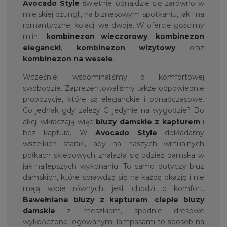
Avocado Style
świetnie odnajdzie się zarówno w
miejskiej dżungli, na biznesowym spotkaniu, jak i na
romantycznej kolacji we dwoje. W ofercie gościmy
m.in.
kombinezon wieczorowy
,
kombinezon
elegancki
,
kombinezon wizytowy
oraz
kombinezon na wesele
.
Wcześniej wspominaliśmy o komfortowej
swobodzie. Zaprezentowaliśmy także odpowiednie
propozycje, które są eleganckie i ponadczasowe.
Co jednak gdy zależy Ci jedynie na wygodzie? Do
akcji wkraczają więc
bluzy damskie z kapturem
i
bez kaptura. W
Avocado Style
dokładamy
wszelkich starań, aby na naszych wirtualnych
półkach sklepowych znalazła się odzież damska w
jak najlepszych wykonaniu. To samo dotyczy bluz
damskich, które sprawdzą się na każdą okazję i nie
mają sobie równych, jeśli chodzi o komfort.
Bawełniane bluzy z kapturem
,
ciepłe bluzy
damskie
z meszkiem, spodnie dresowe
wykończone logowanymi lampasami to sposób na