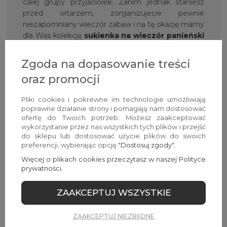
całej grupy przyjaciółek. Zanim jednak staniesz
przed ołtarzem, zorganizujecie pewnie
niezapomniany wieczór zabaw i na tę okazję mamy
dla Was kolekcję
sukienka na wieczór panieński
w imprezowej odsłonie. Niezależnie od okazji,
z
Avocado Style
będziesz czuła się pięknie,
Zgoda na dopasowanie treści
kobieco i po prostu zjawiskowo!
oraz promocji
Nie tylko sukienki mają
Pliki cookies i pokrewne im technologie umożliwiają
znaczenie — Avocado Style w
poprawne działanie strony i pomagają nam dostosować
ofertę do Twoich potrzeb. Możesz zaakceptować
różnorodnym wydaniu!
wykorzystanie przez nas wszystkich tych plików i przejść
do sklepu lub dostosować użycie plików do swoich
Jak mogłaś już zauważyć, zresztą słusznie, na
preferencji, wybierając opcję
"Dostosuj zgody"
.
naszych wirtualnych półkach sklepowych znajdują
Więcej o plikach cookies przeczytasz w naszej Polityce
się nie tylko piękne sukienki, eleganckie,
prywatności.
wieczorowe bluzki
,
koszule do
pracy
,
rozkloszowane spódnice
czy
wizytowe
ZAAKCEPTUJ WSZYSTKIE
kombinezony
. Aby poczuć pełnię modowego
szczęścia, do oferty zaprosiliśmy także ubrania
ZAAKCEPTUJ NIEZBĘDNE
damskie w swobodnym wydaniu. Komfortowe