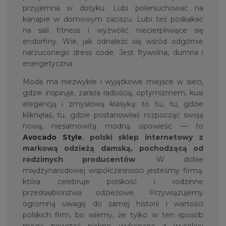
przyjemna w dotyku. Lubi poleniuchować na
kanapie w domowym zaciszu. Lubi też poskakać
na sali fitness i wyzwolić niecierpliwiące się
endorfiny. Wie, jak odnaleźć się wśród odgórnie
narzuconego dress code. Jest frywolna, dumna i
energetyczna.
Moda ma niezwykłe i wyjątkowe miejsce w sieci,
gdzie inspiruje, zaraża radością, optymizmem, kusi
elegancją i zmysłową klasyką: to tu, tu, gdzie
kliknęłaś, tu, gdzie postanowiłaś rozpocząć swoją
nową, niesamowitą modną opowieść — to
Avocado Style
,
polski sklep internetowy z
markową odzieżą damską, pochodzącą od
rodzimych producentów
. W dobie
międzynarodowej współczesności jesteśmy firmą,
która celebruje polskość i rodzinne
przedsiębiorstwa odzieżowe. Przywiązujemy
ogromną uwagę do samej historii i wartości
polskich firm, bo wiemy, że tylko w ten sposób
mogą powstać piękne, wykonane z wysokiej