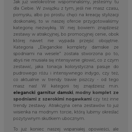
Jak już wielokrotnie wspominaliśmy, jesteśmy tu
dla Ciebie. W związku z tym, jeśli nie masz czasu,
pomysłu, albo po prostu chęci na kreację stylizacji
doskonałej, to w naszej ofercie przygotowaliśmy
kategorię niezwykłą. W niej bowiem znajdziesz
zestawy w atrakcyjnej, bo promocyjnej cenie, obok
której nawet nie wypada przejść obojętnie.
Kategoria „Eleganckie komplety damskie ze
spodniami na wesele” została stworzona po to,
abyś nie musiała się intensywnie głowić, co z czym
zestawić, jaka tonacja kolorystyczna pasuje do
pudrowego różu i intensywnego indygo, czy też,
co aktualnie w trendy trawie piszczy - od tego
masz nas! W kategorii tej znajdziesz m.in.
elegancki garnitur damski
,
modny komplet ze
spodniami z szerokimi nogawkami
czy też inne
trendy zestawy. Atrakcyjna cena zestawów to już
wisienka na modnym torcie, którą lubimy określać
pozytywnym skutkiem ubocznym.
To już koniec naszej wspaniałej opowieści, ale