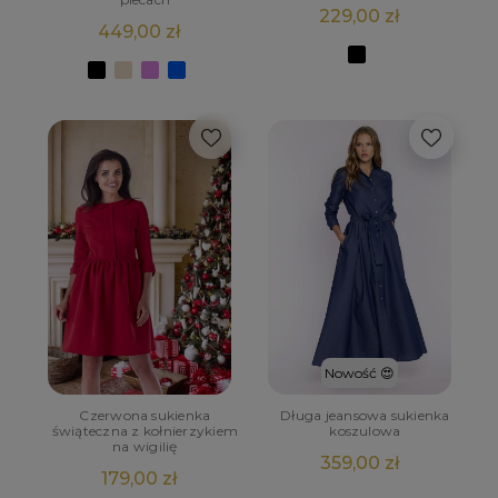
229,00 zł
449,00 zł
Nowość 😍
Czerwona sukienka
Długa jeansowa sukienka
świąteczna z kołnierzykiem
koszulowa
na wigilię
359,00 zł
179,00 zł