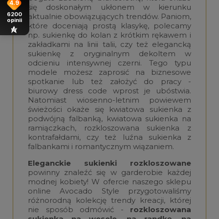
4.9
się doskonałym ukłonem w kierunku
6200
aktualnie obowiązujących trendów. Paniom,
opinii
które doceniają prostą klasykę, polecamy
np. sukienkę do kolan z krótkim rękawem i
zakładkami na linii talii, czy też elegancką
sukienkę z oryginalnym dekoltem w
odcieniu intensywnej czerni. Tego typu
modele możesz zaprosić na biznesowe
spotkanie lub też założyć do pracy -
biurowy dress code wprost je ubóstwia.
Natomiast wiosenno-letnim powiewem
świeżości okaże się kwiatowa sukienka z
podwójną falbanką, kwiatowa sukienka na
ramiączkach, rozkloszowana sukienka z
kontrafałdami, czy też luźna sukienka z
falbankami i romantycznym wiązaniem.
Eleganckie sukienki rozkloszowane
powinny znaleźć się w garderobie każdej
modnej kobiety! W ofercie naszego sklepu
online Avocado Style przygotowaliśmy
różnorodną kolekcję trendy kreacji, której
nie sposób odmówić -
rozkloszowana
sukienka na wesele, na randkę, na