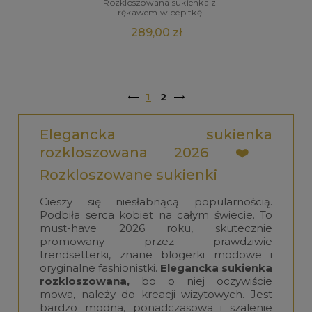
Rozkloszowana sukienka z
rękawem w pepitkę
289,00 zł
1
2
Elegancka sukienka
rozkloszowana 2026 ❤️
Rozkloszowane sukienki
Cieszy się niesłabnącą popularnością.
Podbiła serca kobiet na całym świecie. To
must-have 2026 roku, skutecznie
promowany przez prawdziwie
trendsetterki, znane blogerki modowe i
oryginalne fashionistki.
Elegancka sukienka
rozkloszowana,
bo o niej oczywiście
mowa, należy do kreacji wizytowych. Jest
bardzo modna, ponadczasowa i szalenie