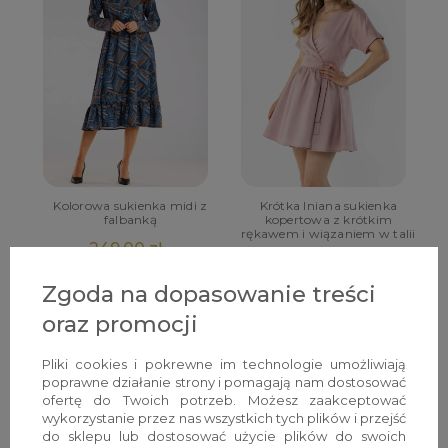
Kolorowa sukienka midi z
Krótka lniana sukienka
falbanką
kopertowa z krótkim
rękawem i wiązaniem w talii
249,00 zł
259,00 zł
Zgoda na dopasowanie treści
oraz promocji
Pliki cookies i pokrewne im technologie umożliwiają
poprawne działanie strony i pomagają nam dostosować
ofertę do Twoich potrzeb. Możesz zaakceptować
wykorzystanie przez nas wszystkich tych plików i przejść
do sklepu lub dostosować użycie plików do swoich