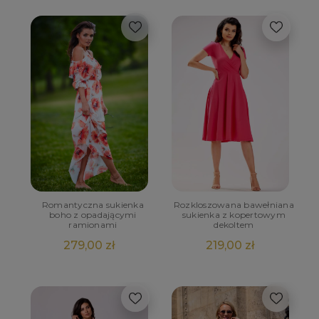
Romantyczna sukienka
Rozkloszowana bawełniana
boho z opadającymi
sukienka z kopertowym
ramionami
dekoltem
279,00 zł
219,00 zł