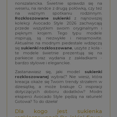
nonszalancka. Świetnie sprawdzi się na
weselu, na randce z drugą połówką, czy też
na ważnym spotkaniu rodzinnym.
Rozkloszowane sukienki
z najnowszej
kolekcji Avocado Style 2026 zachwycają
przede wszystkim swoim oryginalnym i
pięknym krojem. Tego typu modele
inspirują, są niezwykłe i niesamowite.
Aktualnie na modnym piedestale wdzięczą
się
sukienki rozkloszowane
, uszyte z koła -
te modele świetnie prezentują się na
parkiecie oraz wydania z zakładkami -
bardzo stylowe i eleganckie.
Zastanawiasz się, jaki model
sukienki
rozkloszowanej
wybrać? Nie wiesz, która
kreacja okaże się Twoim trendy strzałem w
dziesiątkę, a może brakuje Ci inspiracji
dotyczących doboru dodatków? Modni
eksperci Avocado Style pędzą na ratunek!
Gotowa? To do dzieła!
Dla kogo jest sukienka