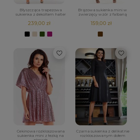
Błyszcząca trapezowa
Brązowa sukienka mini w
sukienka z dekoltem halter
zwierzęcy wzór z falbaną
239,00 zł
159,00 zł
Cekinowa rozkloszowana
Czarna sukienka z delikatnie
sukienka mini z łezką na
rozkloszowanym dołem
plecach