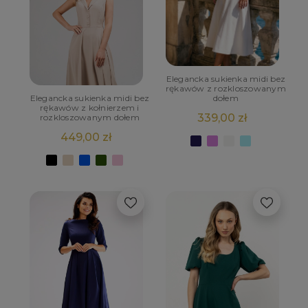
Elegancka sukienka midi bez
rękawów z rozkloszowanym
Elegancka sukienka midi bez
dołem
rękawów z kołnierzem i
339,00 zł
rozkloszowanym dołem
449,00 zł