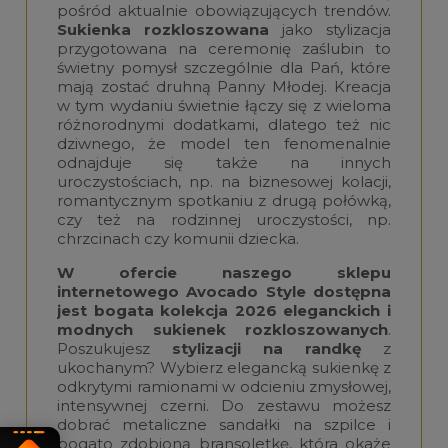
pośród aktualnie obowiązujących trendów.
Sukienka rozkloszowana
jako stylizacja
przygotowana na ceremonię zaślubin to
świetny pomysł szczególnie dla Pań, które
mają zostać druhną Panny Młodej. Kreacja
w tym wydaniu świetnie łączy się z wieloma
różnorodnymi dodatkami, dlatego też nic
dziwnego, że model ten fenomenalnie
odnajduje się także na innych
uroczystościach, np. na biznesowej kolacji,
romantycznym spotkaniu z drugą połówką,
czy też na rodzinnej uroczystości, np.
chrzcinach czy komunii dziecka.
W ofercie naszego sklepu
internetowego Avocado Style dostępna
jest bogata kolekcja 2026 eleganckich i
modnych sukienek rozkloszowanych
.
Poszukujesz
stylizacji na randkę
z
ukochanym? Wybierz elegancką sukienkę z
odkrytymi ramionami w odcieniu zmysłowej,
intensywnej czerni. Do zestawu możesz
dobrać metaliczne sandałki na szpilce i
bogato zdobioną bransoletkę, która okaże