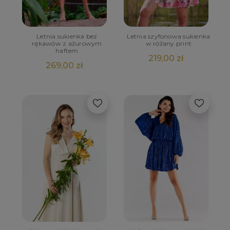
Letnia sukienka bez
Letnia szyfonowa sukienka
rękawów z ażurowym
w różany print
haftem
219,00 zł
269,00 zł