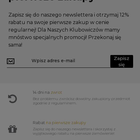
Zapisz się do naszego newslettera i otrzymaj 12%
rabatu na swoje pierwsze zakup w cenie
regularnej! Dla Naszych Klubowiczów mamy
mnóstwo specjalnych promocji! Przekonaj się
sama!
Zapisz
się
14 dni na
zwrot
Bez problemu zwrócisz dowolny zakupiony przedmiot
zgodnie z regulaminem.
Rabat
na pierwsze zakupy
Zapisz się do naszego newslettera i skorzystaj z
wyjątkowego rabatu na pierwsze zamówienie!