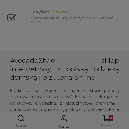
Certyfikat
TrustMate
Klienci polecają zakupy w naszym sklepie. Sprawdź
opinie!
AvocadoStyle - sklep
internetowy z polską odzieżą
damską i biżuterią online
Moda to coś więcej niż ubrania, które potrafią
inspirować i zarazem szokować. Moda jest taka, jak Ty:
wyjątkowa, oryginalna, z nietuzinkową charyzmą i
ponadczasową nonszalancją. Moda to opowieść, która
towarzyszy nam, kobietom, na każdym kroku.
Rozpoczyna się każdego poranka i usypia wraz z
Koszyk
Szukaj
Konto
przyłożeniem głowy do poduszki. Czasami szaleńczo