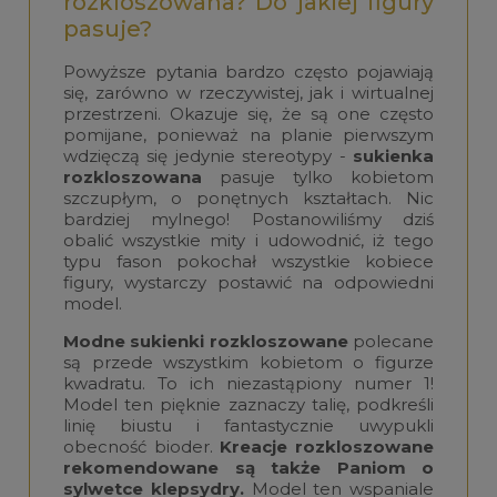
rozkloszowana? Do jakiej figury
pasuje?
Powyższe pytania bardzo często pojawiają
się, zarówno w rzeczywistej, jak i wirtualnej
przestrzeni. Okazuje się, że są one często
pomijane, ponieważ na planie pierwszym
wdzięczą się jedynie stereotypy -
sukienka
rozkloszowana
pasuje tylko kobietom
szczupłym, o ponętnych kształtach. Nic
bardziej mylnego! Postanowiliśmy dziś
obalić wszystkie mity i udowodnić, iż tego
typu fason pokochał wszystkie kobiece
figury, wystarczy postawić na odpowiedni
model.
Modne sukienki rozkloszowane
polecane
są przede wszystkim kobietom o figurze
kwadratu. To ich niezastąpiony numer 1!
Model ten pięknie zaznaczy talię, podkreśli
linię biustu i fantastycznie uwypukli
obecność bioder.
Kreacje rozkloszowane
rekomendowane są także Paniom o
sylwetce klepsydry.
Model ten wspaniale