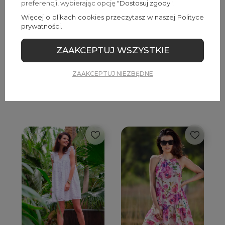
preferencji, wybierając opcję
"Dostosuj zgody"
.
Więcej o plikach cookies przeczytasz w naszej Polityce
prywatności.
ZAAKCEPTUJ WSZYSTKIE
Kwiatowa sukienka na
Lekka sukienka z dekoltem w
ZAAKCEPTUJ NIEZBĘDNE
ramiączkach
kształcie litery V i wiązaniem
w talii
209,00 zł
229,00 zł