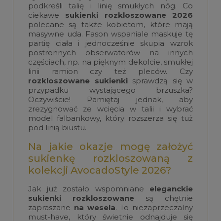
podkreśli talię i linię smukłych nóg. Co
ciekawe
sukienki rozkloszowane 2026
polecane są także kobietom, które mają
masywne uda. Fason wspaniale maskuje tę
partię ciała i jednocześnie skupia wzrok
postronnych obserwatorów na innych
częściach, np. na pięknym dekolcie, smukłej
linii ramion czy też pleców. Czy
rozkloszowane sukienki
sprawdzą się w
przypadku wystającego brzuszka?
Oczywiście! Pamiętaj jednak, aby
zrezygnować ze wcięcia w talii i wybrać
model falbankowy, który rozszerza się tuż
pod linią biustu.
Na jakie okazje mogę założyć
sukienkę rozkloszowaną z
kolekcji AvocadoStyle 2026?
Jak już zostało wspomniane
eleganckie
sukienki rozkloszowane
są chętnie
zapraszane
na wesela
. To niezaprzeczalny
must-have, który świetnie odnajduje się